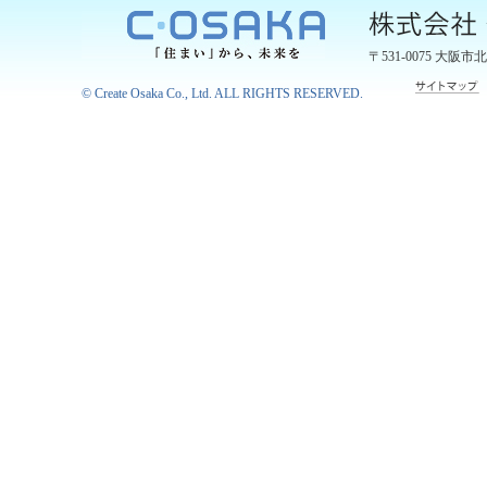
〒531-0075
大阪市北
©
Create Osaka Co., Ltd.
ALL RIGHTS RESERVED.