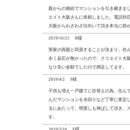
親からの相続でマンションを引き継ぎま
エイト大阪さんに依頼しました。電話対応
大阪からわざわざ出向いて頂き本当に助
2019/10/21 B様
実家の両親と同居することが決まり、住
全く反応が無かったので、クリエイト大
なり良い金額でしたので満足してます。
2019/4/2 S様
子供も増え一戸建てに住替えの為、住んで
んだマンションを水回りなど丁寧に査定
るにあたって、明渡しも伸ばして頂き、
す。
2019/3/16 E様