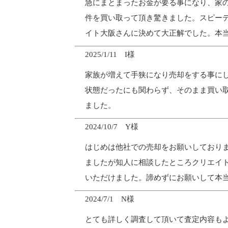
急にまとまったお金が要る事になり、家の
件を買い取って頂き驚きました。スピー
イト大阪さんに決めて大正解でした。本
2025/1/11 I様
家族が増えて手狭になり売却をする事に
状態だったにも関わらず、そのまま買い
ました。
2024/10/7 Y様
はじめは他社での売却をお願いしており
ましたが知人に相談したところクリエイ
いただけました。諦めずにお願いして本
2024/7/1 N様
とても詳しく調査して頂いて査定内容も