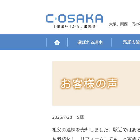
大阪、関西一円の
2025/7/28 S様
祖父の連棟を売却しました。駅近ではあ
ち老朽化し、リフォームしても…と家族