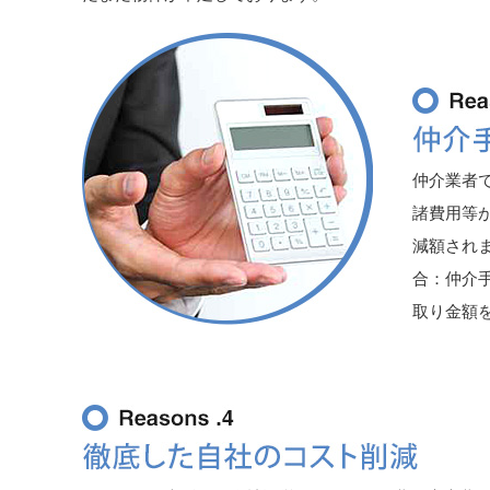
仲介業者
諸費用等
減額されま
合：仲介手
取り金額