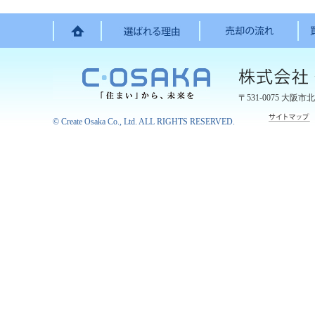
〒531-0075
大阪市北
©
Create Osaka Co., Ltd.
ALL RIGHTS RESERVED.