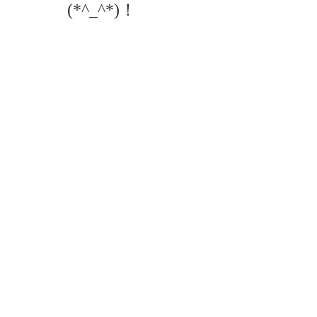
(*^_^*)！