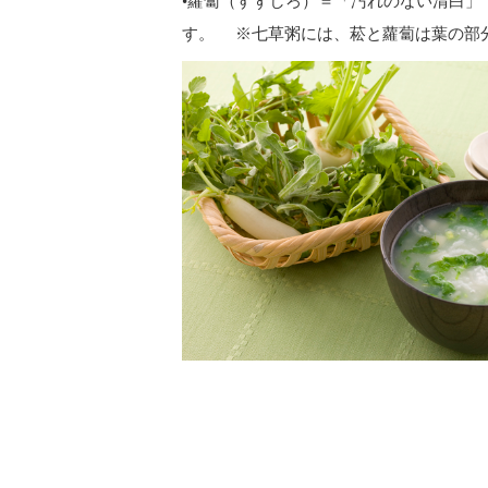
•蘿蔔（すずしろ）＝「汚れのない清白
す。 ※七草粥には、菘と蘿蔔は葉の部