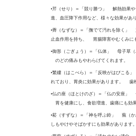
•芹（せり）＝「競り勝つ」 解熱効果
進、血圧降下作用など、様々な効果があ
•薺（なずな）＝「撫でて汚れを除く」
止血作用を持ち、 胃腸障害やむくみに
•御形（ごぎょう）＝「仏体」 母子草
のどの痛みもやわらげてくれます。
•繁縷（はこべら）＝「反映がはびこる
れており、胃炎に効果があります。 歯
•仏の座（ほとけのざ）＝「仏の安座」
胃を健康にし、食欲増進、歯痛にも効
•菘（すずな）＝「神を呼ぶ鈴」 蕪（
しもやけやそばかすにも効果があります