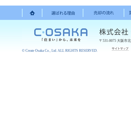
〒531-0075
大阪市北
©
Create Osaka Co., Ltd.
ALL RIGHTS RESERVED.