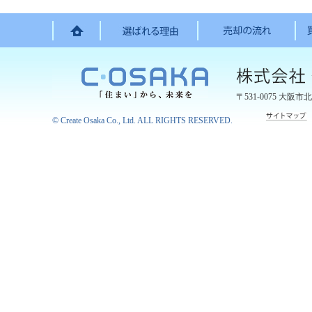
〒531-0075
大阪市北
©
Create Osaka Co., Ltd.
ALL RIGHTS RESERVED.