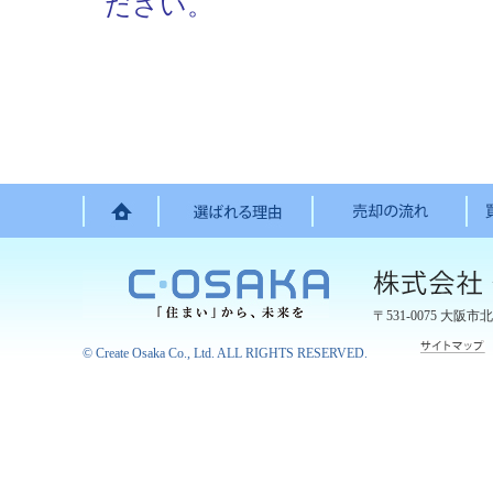
ださい。
〒531-0075
大阪市北
©
Create Osaka Co., Ltd.
ALL RIGHTS RESERVED.