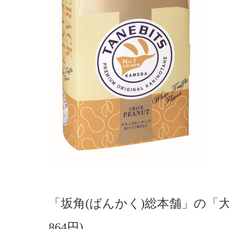
「坂角(ばんかく)総本舗」の「大
864円)