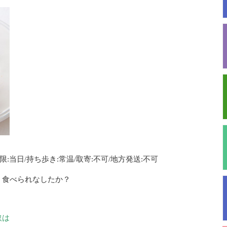
限:当日/持ち歩き:常温/取寄:不可/地方発送:不可
う食べられなしたか？
取は