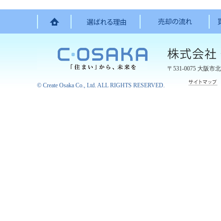
〒531-0075
大阪市北
©
Create Osaka Co., Ltd.
ALL RIGHTS RESERVED.