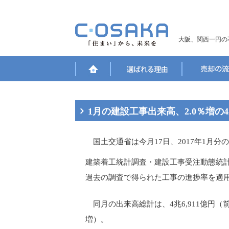
大阪、関西一円の
1月の建設工事出来高、2.0％増の4兆
国土交通省は今月17日、2017年1月分
建築着工統計調査・建設工事受注動態統
過去の調査で得られた工事の進捗率を適
同月の出来高総計は、4兆6,911億円（前年
増）。