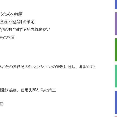
るための施策
理適正化指針の策定
な管理に関する努力義務規定
等の措置
合の運営その他マンションの管理に関し、相談に応
講義務、信用失墜行為の禁止
置