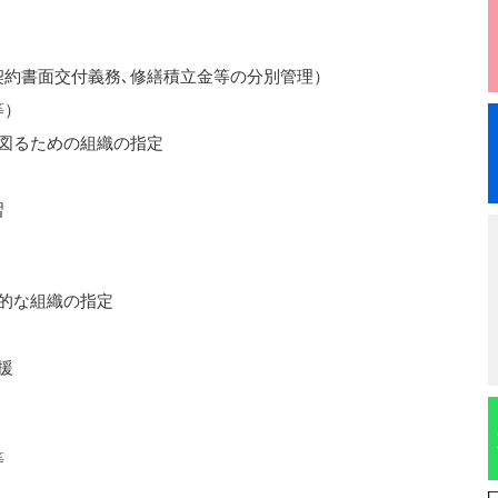
書面交付義務､修繕積立金等の分別管理）
等）
図るための組織の指定
習
的な組織の指定
援
等