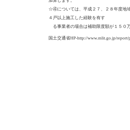
加算します。
☆④については、平成２７、２８年度地
４戸以上施工した経験を有す
る事業者の場合は補助限度額が１５０万
国土交通省HP-http://www.mlit.go.jp/report