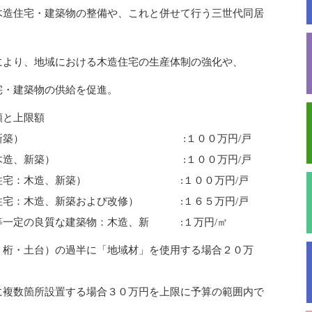
木造住宅・建築物の整備や、これと併せて行う三世代同居
により、地域における木造住宅の生産体制の強化や、
宅・建築物の供給を促進。
類と上限額
：木造、新築） :１００万円/戸
住宅：木造、新築） :１００万円/戸
認定住宅：木造、新築） :１００万円/戸
宅：木造、新築および改修） :１６５万円/戸
一定の良質な建築物：木造、新 :１万円/㎡
・桁・土台）の過半に「地域材」を使用する場合２０万
複数箇所設置する場合３０万円を上限に予算の範囲内で