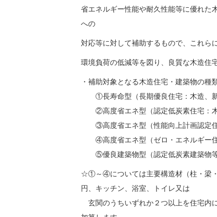
省エネルギー性能や耐久性能等に優れた
への
対応等に対して補助するもので、これら
環境負荷の低減等を図り、良質な木造住
・補助対象となる木造住宅・建築物の種
①長寿命型（長期優良住宅
②高度省エネ型（認定低炭素
③高度省エネ型（性能向上計画
④高度省エネ型（ゼロ・エネルギー住
⑤優良建築物型（認定低炭素建築物等
☆①～④については主要構造材（柱・梁
円、キッチン、浴室、トイレ又は
玄関のうちいずれか２つ以上を住宅内に