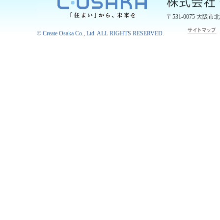
〒531-0075
大阪市北
©
Create Osaka Co., Ltd.
ALL RIGHTS RESERVED.