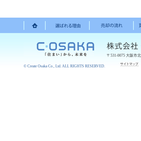
〒531-0075
大阪市北
©
Create Osaka Co., Ltd.
ALL RIGHTS RESERVED.