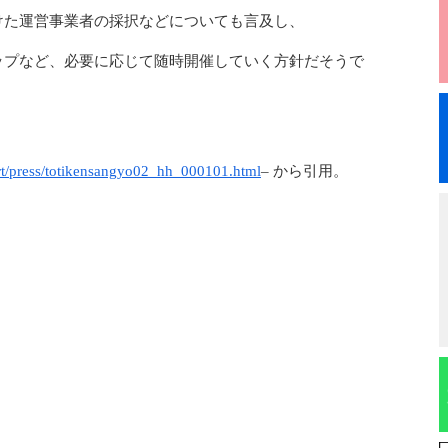
けた運営事業者の採択などについても言及し、
ップなど、必要に応じて随時開催していく方針だそうで
ort/press/totikensangyo02_hh_000101.html
– から引用。