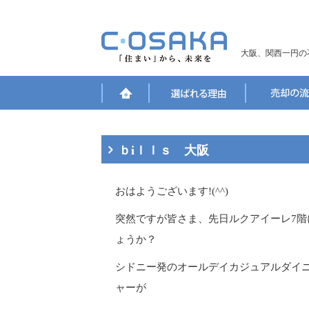
大阪、関西一円の
ｂiｌｌｓ 大阪
おはようございます!(^^)
突然ですが皆さま、先日ルクアイーレ7階
ょうか？
シドニー発のオールデイカジュアルダイニン
ャーが