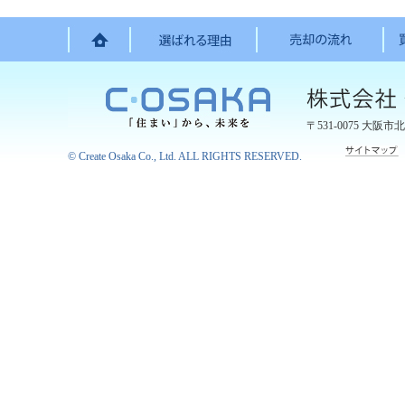
〒531-0075
大阪市北
©
Create Osaka Co., Ltd.
ALL RIGHTS RESERVED.