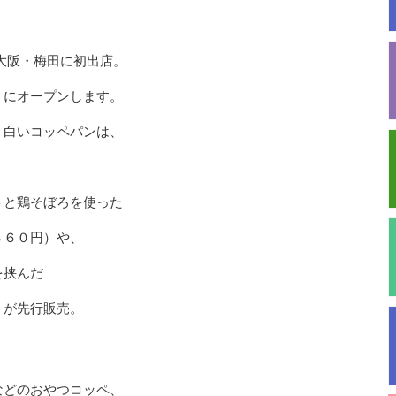
大阪・梅田に初出店。
」にオープンします。
、白いコッペパンは、
トと鶏そぼろを使った
３６０円）や、
を挟んだ
）が先行販売。
、
などのおやつコッペ、