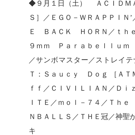
◆９月１日（土） ＡＣＩＤＭ
Ｓ］／ＥＧＯ－ＷＲＡＰＰＩＮ’
Ｅ ＢＡＣＫ ＨＯＲＮ／ｔｈ
９ｍｍ Ｐａｒａｂｅｌｌｕｍ
／サンボマスター／ストレイテ
Ｔ：Ｓａｕｃｙ Ｄｏｇ ［ＡＴ
ｆｆ／ＣＩＶＩＬＩＡＮ／Ｄｉ
ＩＴＥ／ｍｏｌ－７４／Ｔｈｅ
ＮＢＡＬＬＳ／ＴＨＥ冠／神聖
キ