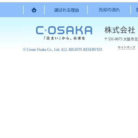
〒531-0075
大阪市北
©
Create Osaka Co., Ltd.
ALL RIGHTS RESERVED.