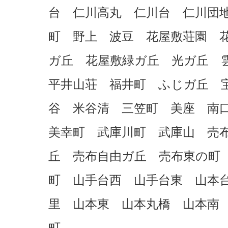
台 仁川高丸 仁川台 仁川団
町 野上 波豆 花屋敷荘園 
ガ丘 花屋敷緑ガ丘 光ガ丘 
平井山荘 福井町 ふじガ丘 
谷 米谷清 三笠町 美座 南
美幸町 武庫川町 武庫山 売
丘 売布自由ガ丘 売布東の町
町 山手台西 山手台東 山本
里 山本東 山本丸橋 山本南