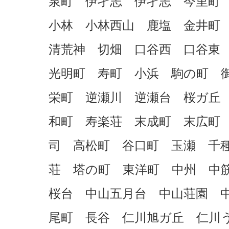
泉町 伊孑志 伊孑志 今里町
小林 小林西山 鹿塩 金井町
清荒神 切畑 口谷西 口谷東
光明町 寿町 小浜 駒の町 
栄町 逆瀬川 逆瀬台 桜ガ丘
和町 寿楽荘 末成町 末広町
司 高松町 谷口町 玉瀬 千
荘 塔の町 東洋町 中州 中
桜台 中山五月台 中山荘園 
尾町 長谷 仁川旭ガ丘 仁川