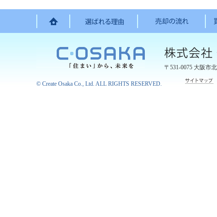
〒531-0075
大阪市北
©
Create Osaka Co., Ltd.
ALL RIGHTS RESERVED.