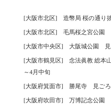
[大阪市北区] 造幣局 桜の通り
[大阪市北区] 毛馬桜之宮公園
[大阪市中央区] 大阪城公園 
[大阪市鶴見区] 念法眞教 総
～4月中旬
[大阪府箕面市] 勝尾寺 見ごろ
[大阪府吹田市] 万博記念公園