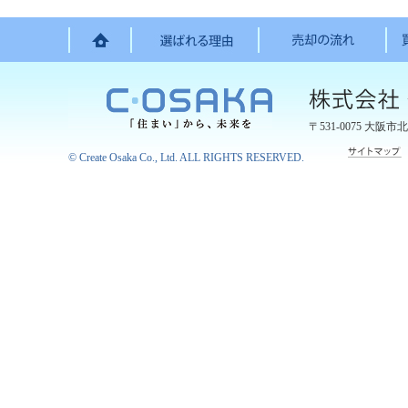
〒531-0075
大阪市北
©
Create Osaka Co., Ltd.
ALL RIGHTS RESERVED.