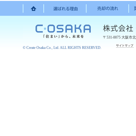
〒531-0075
大阪市北
©
Create Osaka Co., Ltd.
ALL RIGHTS RESERVED.