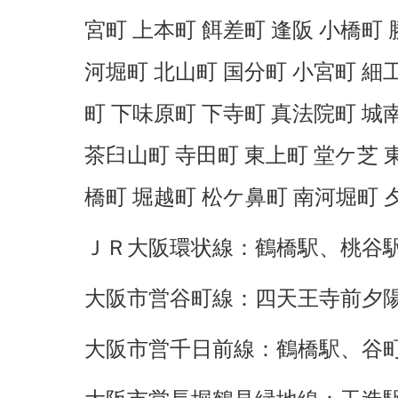
宮町 上本町 餌差町 逢阪 小橋町 
河堀町 北山町 国分町 小宮町 細
町 下味原町 下寺町 真法院町 城
茶臼山町 寺田町 東上町 堂ケ芝 
橋町 堀越町 松ケ鼻町 南河堀町 
ＪＲ大阪環状線：
鶴橋駅
、
桃谷
大阪市営谷町線：
四天王寺前夕
大阪市営千日前線：
鶴橋駅
、
谷