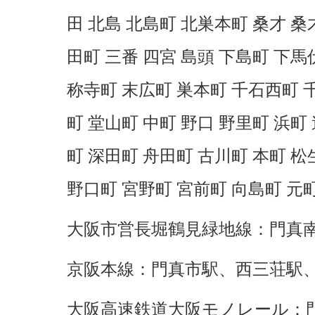
田 北島 北島町 北巣本町 桑才 桑
田町 三番 四宮 島頭 下島町 下馬
称寺町 末広町 巣本町 千石西町 
町 堂山町 中町 野口 野里町 浜町
町 深田町 舟田町 古川町 本町 松
野口町 宮野町 宮前町 向島町 元町
大阪市営長堀鶴見緑地線：
門真
京阪本線：
門真市駅
、
西三荘駅
大阪高速鉄道大阪モノレール：