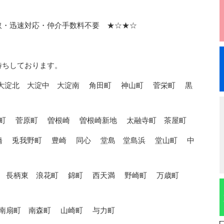
速対応・仲介手数料不要 ★☆★☆
待ちしております。
大淀北 大淀中 大淀南 角田町 神山町 菅栄町 黒
町 菅原町 曽根崎 曽根崎新地 太融寺町 茶屋町
橋 兎我野町 豊崎 同心 堂島 堂島浜 堂山町 中
西 長柄東 浪花町 錦町 西天満 野崎町 万歳町
南扇町 南森町 山崎町 与力町