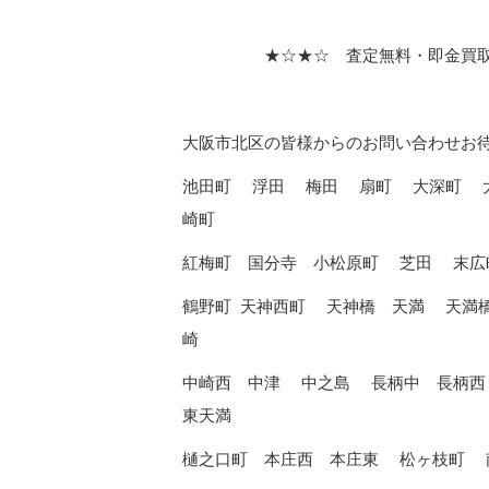
★☆★☆ 査定無料・即金買取・迅
大阪市北区の皆様からのお問い合わせお
池田町 浮田 梅田 扇町 大深町 
崎町
紅梅町 国分寺 小松原町 芝田 末広
鶴野町 天神西町 天神橋 天満 天満
崎
中崎西 中津 中之島 長柄中 長柄
東天満
樋之口町 本庄西 本庄東 松ヶ枝町 