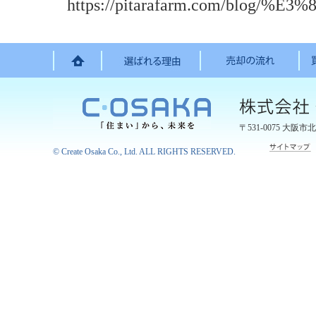
https://pitarafarm.com/
〒531-0075
大阪市北
©
Create Osaka Co., Ltd.
ALL RIGHTS RESERVED.