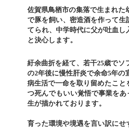
佐賀県鳥栖市の集落で生まれた
で豚を飼い、密造酒を作って生
てられ、中学時代に父が吐血し
と決心します。
紆余曲折を経て、若干25歳で
の2年後に慢性肝炎で余命5年の
病生活で一命を取り留めたこと
つ死んでもいい覚悟で事業をあ
生が描かれております。
育った環境や境遇を言い訳にせ