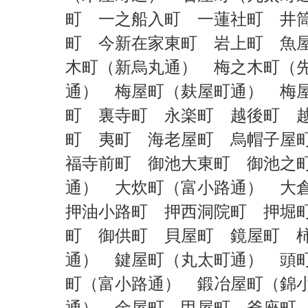
町
一之船入町
一蓮社町
井
町
今新在家東町
岩上町
魚
木町（新烏丸通）
梅之木町（
通）
梅屋町（麸屋町通）
梅
町
裏寺町
永楽町
越後町
町
夷町
海老屋町
烏帽子
福寺前町
御池大東町
御池
通）
大炊町（富小路通）
大
押油小路町
押西洞院町
押堀
町
御供町
貝屋町
鏡屋町
通）
鍵屋町（丸太町通）
頭
町（富小路通）
鍛冶屋町（錦