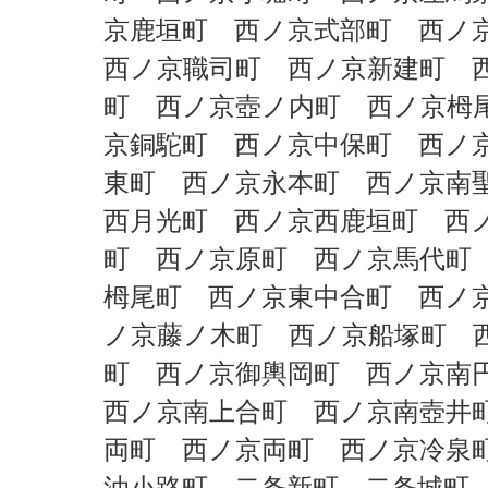
京鹿垣町 西ノ京式部町 西ノ
西ノ京職司町 西ノ京新建町 
町 西ノ京壺ノ内町 西ノ京栂
京銅駝町 西ノ京中保町 西ノ
東町 西ノ京永本町 西ノ京南
西月光町 西ノ京西鹿垣町 西
町 西ノ京原町 西ノ京馬代町
栂尾町 西ノ京東中合町 西ノ
ノ京藤ノ木町 西ノ京船塚町 
町 西ノ京御輿岡町 西ノ京南
西ノ京南上合町 西ノ京南壺井
両町 西ノ京両町 西ノ京冷泉