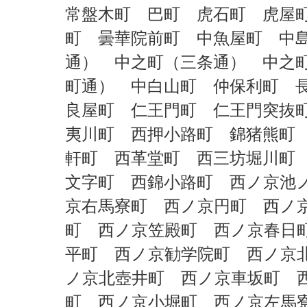
常盤木町 巴町 虎石町 虎屋
町 曇華院前町 中魚屋町 中
通） 中之町（三条通） 中之
町通） 中白山町 仲保利町 
良屋町 仁王門町 仁王門突抜
夷川町 西押小路町 錦猪熊町
軒町 西革堂町 西三坊堀川町
文字町 西錦小路町 西ノ京池
京右馬寮町 西ノ京円町 西ノ
町 西ノ京笠殿町 西ノ京春日
平町 西ノ京勧学院町 西ノ京
ノ京北壺井町 西ノ京車坂町 
町 西ノ京小堀町 西ノ京左馬