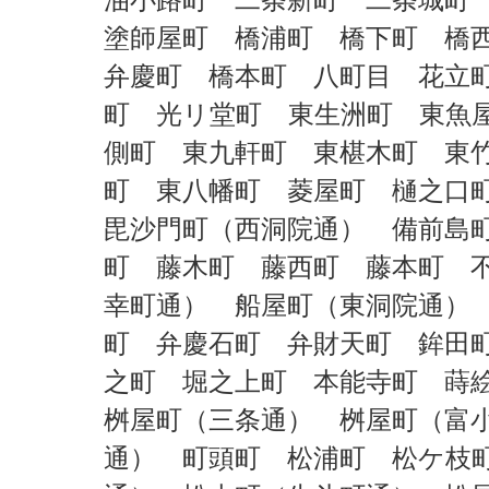
油小路町 二条新町 二条城町
塗師屋町 橋浦町 橋下町 橋
弁慶町 橋本町 八町目 花立
町 光リ堂町 東生洲町 東魚
側町 東九軒町 東椹木町 東
町 東八幡町 菱屋町 樋之口
毘沙門町（西洞院通） 備前島
町 藤木町 藤西町 藤本町 
幸町通） 船屋町（東洞院通）
町 弁慶石町 弁財天町 鉾田
之町 堀之上町 本能寺町 蒔
桝屋町（三条通） 桝屋町（富
通） 町頭町 松浦町 松ケ枝