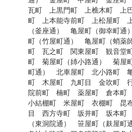
通）
金屋町
甲屋町
釜座
瓦町
上黒門町
上樵木町
上
町
上本能寺前町
上松屋町
（釜座通）
亀屋町（御幸町
町（竹屋町通）
亀屋町（蛸薬
町
瓦之町
関東屋町
観音
町
菊屋町（姉小路通）
菊屋
町通）
北車屋町
北小路町
町
木屋町
九町目
金吹町
院前町
楠町
薬屋町
倉本
小結棚町
米屋町
衣棚町
昆
目
西方寺町
坂井町
坂本
（東洞院通）
笹屋町（麸屋