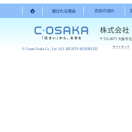
〒531-0075
大阪市北
©
Create Osaka Co., Ltd.
ALL RIGHTS RESERVED.