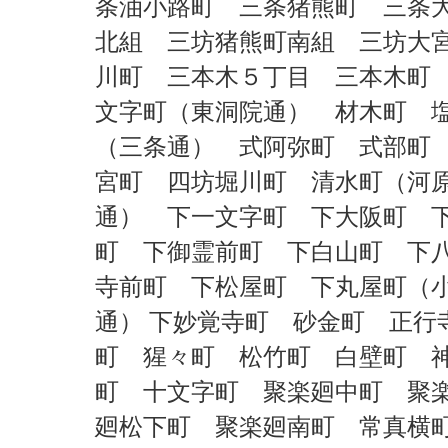
条油小路町
三条猪熊町
三条
北組
三坊猪熊町南組
三坊大
川町
三本木５丁目
三本木
文字町（東洞院通）
材木町
（三条通）
式阿弥町
式部
宮町
四坊堀川町
清水町（河
通）
下一文字町
下大阪町
町
下御霊前町
下白山町
下
寺前町
下松屋町
下丸屋町（
通） 下妙覚寺町 砂金町 正行
町 猩々町 松竹町 白壁町 
町 十文字町 聚楽廻中町 聚
廻松下町 聚楽廻南町 常真横