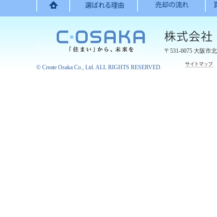
〒531-0075
大阪市北
©
Create Osaka Co., Ltd.
ALL RIGHTS RESERVED.