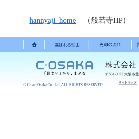
hannyaji_home
（般若寺HP）
〒531-0075
大阪市北
©
Create Osaka Co., Ltd.
ALL RIGHTS RESERVED.