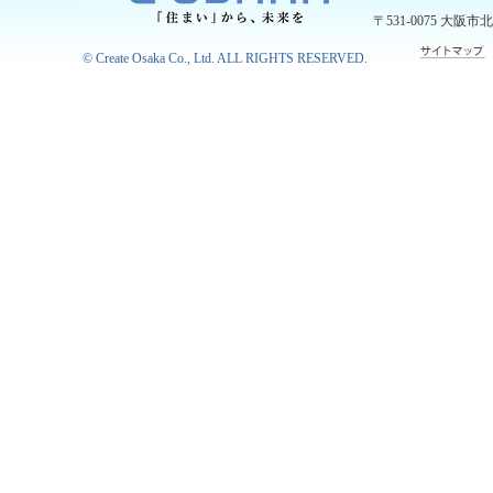
〒531-0075
大阪市北
©
Create Osaka Co., Ltd.
ALL RIGHTS RESERVED.