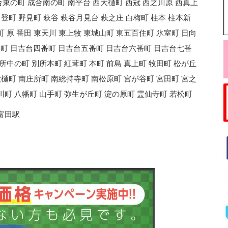
合東の町 成合南の町 南平台 西大樋町 西冠 西之川原 西真上
 登町 野見町 萩谷 萩谷月見台 萩之庄 白梅町 柱本 柱本新
町 原 番田 東天川 東上牧 東城山町 東五百住町 氷室町 日向
番町 日吉台四番町 日吉台五番町 日吉台六番町 日吉台七番
所中の町 別所本町 紅茸町 本町 前島 真上町 牧田町 松が丘
大樋町 南庄所町 南総持寺町 南松原町 宮が谷町 宮田町 宮之
川町 八幡町 山手町 弥生が丘町 淀の原町 霊仙寺町 若松町
富田駅