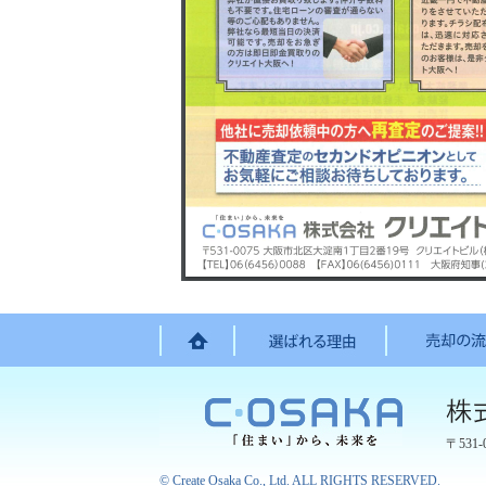
〒531-
©
Create Osaka Co., Ltd.
ALL RIGHTS RESERVED.