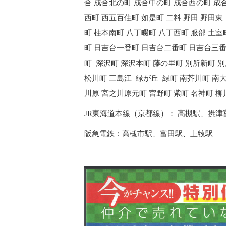
合 成合北の町 成合中の町 成合西の町 成
西町 西五百住町 如是町 二料 野田 野田東
町 柱本南町 八丁畷町 八丁西町 服部 土室
町 日吉台一番町 日吉台二番町 日吉台三
町 深沢町 深沢本町 藤の里町 別所新町 別
松川町 三島江 緑が丘 緑町 南芥川町 南
川原 宮之川原元町 宮野町 紫町 名神町 柳
JR東海道本線（京都線）： 高槻駅、摂津
阪急電鉄：高槻市駅、富田駅、上牧駅