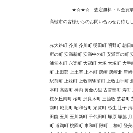
★☆★☆ 査定無料・即金買取・迅
高槻市の皆様からのお問い合わせお待ち
赤大路町 芥川 芥川町 明田町 明野町 朝日
所の町 安満新町 安満中の町 安満西の町 安
浦堂本町 永楽町 大冠町 大塚 大塚町 大手
町 上田部 上土室 上本町 唐崎 唐崎北 唐崎
駅前町 上牧町 上牧南駅前町 上牧山手町 
本町 高西町 神内 黄金の里 古曽部町 寿町
桜ケ丘南町 桜町 沢良木町 三箇牧 芝谷町 
南町 城北町 昭和台町 須賀町 杉生 辻子 
田能 玉川 玉川新町 千代田町 塚原 塚脇 
町 道鵜町 桃園町 東和町 殿町 土橋町 登