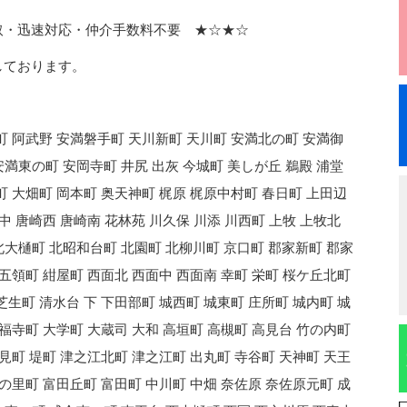
速対応・仲介手数料不要 ★☆★☆
しております。
町 阿武野 安満磐手町 天川新町 天川町 安満北の町 安満御
満東の町 安岡寺町 井尻 出灰 今城町 美しが丘 鵜殿 浦堂
町 大畑町 岡本町 奥天神町 梶原 梶原中村町 春日町 上田辺
中 唐崎西 唐崎南 花林苑 川久保 川添 川西町 上牧 上牧北
北大樋町 北昭和台町 北園町 北柳川町 京口町 郡家新町 郡家
 五領町 紺屋町 西面北 西面中 西面南 幸町 栄町 桜ケ丘北町
芝生町 清水台 下 下田部町 城西町 城東町 庄所町 城内町 城
清福寺町 大学町 大蔵司 大和 高垣町 高槻町 高見台 竹の内町
月見町 堤町 津之江北町 津之江町 出丸町 寺谷町 天神町 天王
美の里町 富田丘町 富田町 中川町 中畑 奈佐原 奈佐原元町 成