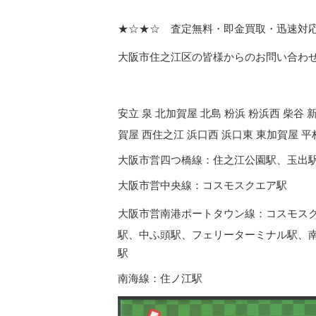
★☆★☆ 査定無料・即金買取・迅速対
大阪市住之江区の皆様からのお問い合わ
安立 泉 北加賀屋 北島 粉浜 粉浜西 柴谷 
賀屋 西住之江 浜口西 浜口東 東加賀屋 平
大阪市営四つ橋線：住之江公園駅、玉出
大阪市営中央線：
コスモスクエア駅
大阪市営南港ポートタウン線：
コスモス
駅
、
中ふ頭駅
、
フェリーターミナル駅
、
駅
南海線：
住ノ江駅