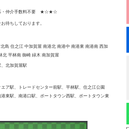
応・仲介手数料不要 ★☆★☆
せお待ちしております。
新北島 住之江 中加賀屋 南港北 南港中 南港東 南港南 西加
林北 平林南 御崎 緑木 南加賀屋
駅、北加賀屋駅
クエア駅
、
トレードセンター前駅
、
平林駅
、
住之江公園
南港東駅
、
南港口駅
、
ポートタウン西駅
、
ポートタウン東