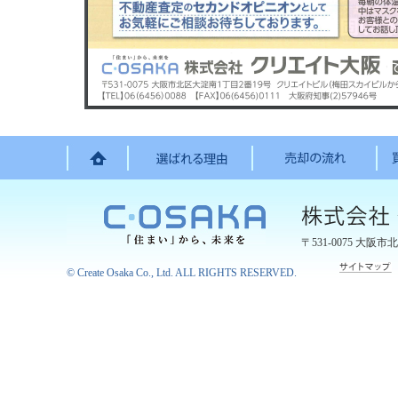
〒531-0075
大阪市北
©
Create Osaka Co., Ltd.
ALL RIGHTS RESERVED.