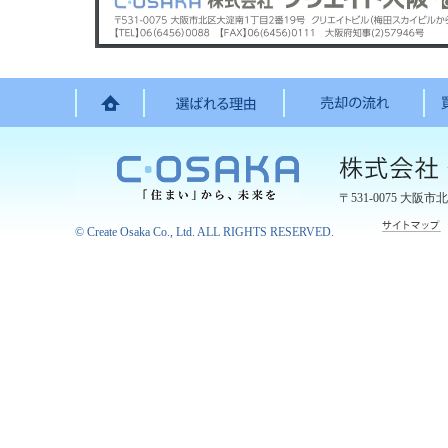
〒531-0075
大阪市北
©
Create Osaka Co., Ltd.
ALL RIGHTS RESERVED.