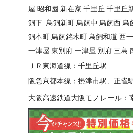
屋 昭和園 新在家 千里丘 千里丘
飼下 鳥飼新町 鳥飼中 鳥飼西 鳥
飼本町 鳥飼銘木町 鳥飼和道 西一
一津屋 東別府 一津屋 別府 三島
ＪＲ東海道線：千里丘駅
阪急京都本線：
摂津市駅
、
正雀
大阪高速鉄道大阪モノレール：