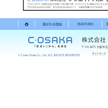
〒531-0075
大阪市北
©
Create Osaka Co., Ltd.
ALL RIGHTS RESERVED.